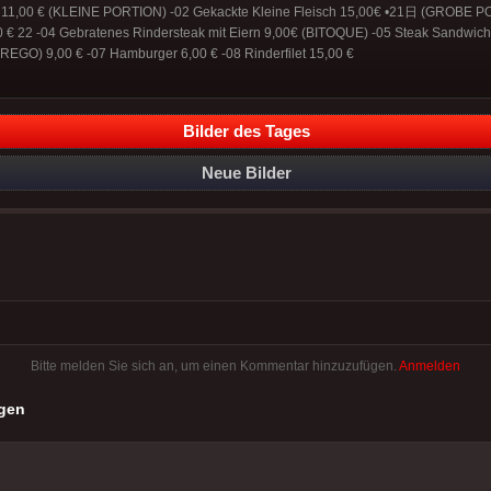
ch 11,00 € (KLEINE PORTION) -02 Gekackte Kleine Fleisch 15,00€ •21日 (GROBE 
 € 22 -04 Gebratenes Rindersteak mit Eiern 9,00€ (BITOQUE) -05 Steak Sandwich
REGO) 9,00 € -07 Hamburger 6,00 € -08 Rinderfilet 15,00 €
Bilder des Tages
Neue Bilder
Bitte melden Sie sich an, um einen Kommentar hinzuzufügen.
Anmelden
gen