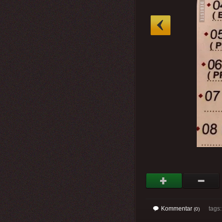
»
Kommentar
tags
(0)