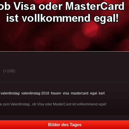
(+106)
:
valentinstag
valentinstag 2018
frauen
visa
mastercard
egal
kart
te zum Valentinstag.. ob Visa oder MasterCard ist vollkommend egal!
Bilder des Tages