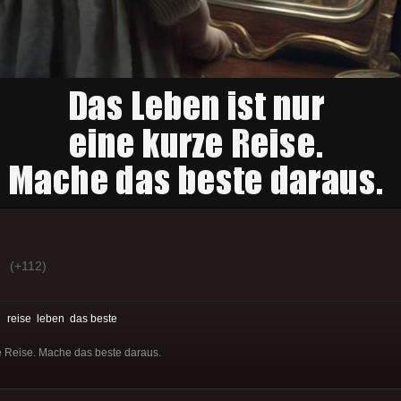
(+112)
:
reise
leben
das beste
e Reise. Mache das beste daraus.