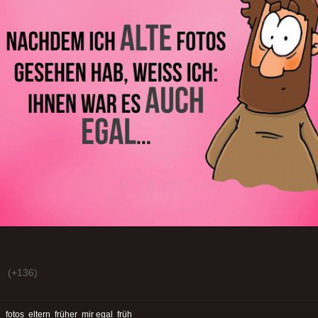
(+136)
:
fotos
eltern
früher
mir egal
früh