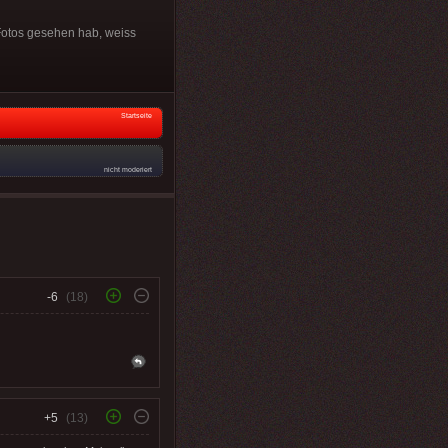
Fotos gesehen hab, weiss
Startseite
nicht moderiert
-6
(18)
+5
(13)