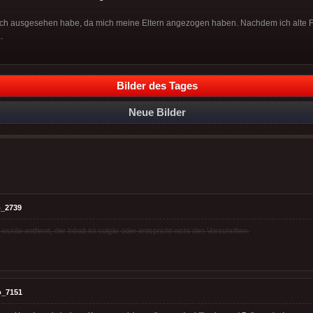
e ich ausgesehen habe, da mich meine Eltern angezogen haben. Nachdem ich alte 
.
Bilder des Tages
Neue Bilder
_2739
rde entfernt, der Inhalt ist vulgär oder entspricht nicht den Vorschriften.
o_7151