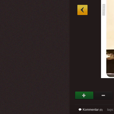
»
Kommentar
tags
(0)