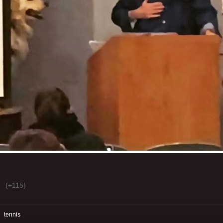
(+115)
:
tennis