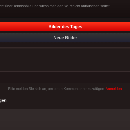
icht über Tennisbälle und wieso man den Wurf nicht antäuschen sollte:
Bilder des Tages
Neue Bilder
Bitte melden Sie sich an, um einen Kommentar hinzuzufügen.
Anmelden
gen