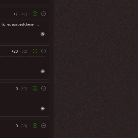
+7
(47)
hlicher, ausgeglichener,....
+20
(32)
0
(32)
0
(30)