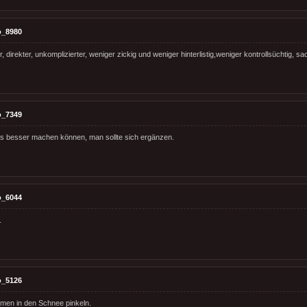
o_8980
r, direkter, unkomplizierter, weniger zickig und weniger hinterlistig,weniger kontrollsüchtig, sac
o_7349
s besser machen können, man sollte sich ergänzen.
o_6044
.
o_5126
men in den Schnee pinkeln.