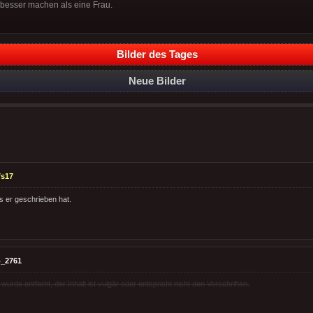
besser machen als eine Frau.
Bilder des Tages
Neue Bilder
fs17
s er geschrieben hat.
_2761
rde entfernt, der Inhalt ist vulgär oder entspricht nicht den Vorschriften.