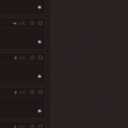
+4
(18)
-3
(15)
0
(14)
-1
(11)