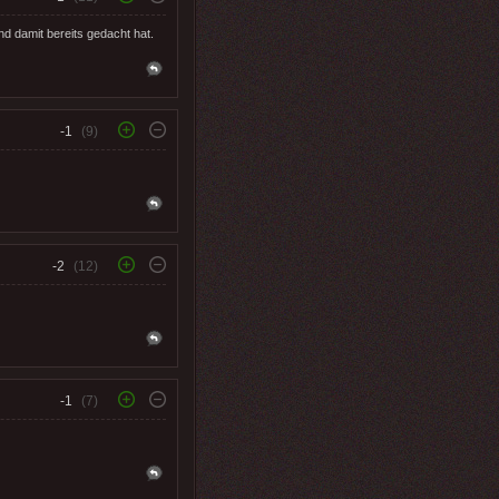
d damit bereits gedacht hat.
-1
(9)
-2
(12)
-1
(7)