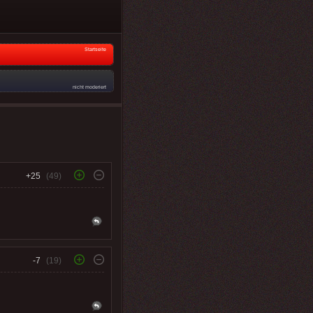
Startseite
nicht moderiert
+25
(49)
-7
(19)