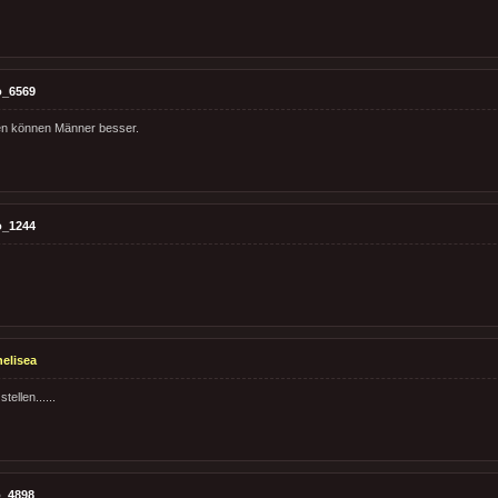
o_6569
en können Männer besser.
o_1244
elisea
ellen......
_4898