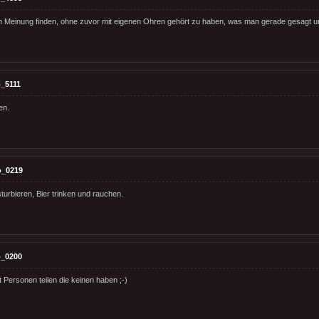
n Meinung finden, ohne zuvor mit eigenen Ohren gehört zu haben, was man gerade gesagt un
_5111
en.
o_0219
turbieren, Bier trinken und rauchen.
_0200
 Personen teilen die keinen haben ;-)