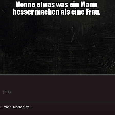
(-61)
s:
mann
machen
frau