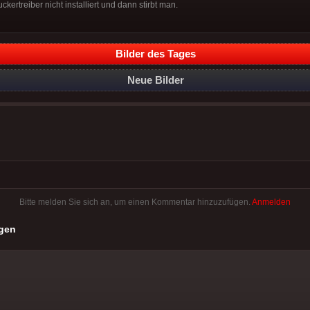
kertreiber nicht installiert und dann stirbt man.
Bilder des Tages
Neue Bilder
Bitte melden Sie sich an, um einen Kommentar hinzuzufügen.
Anmelden
gen