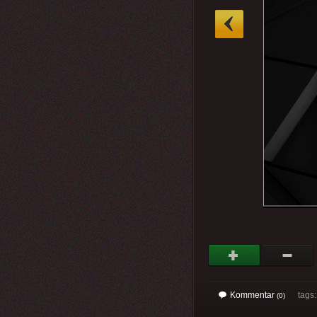
»
Kommentar
tags
(0)