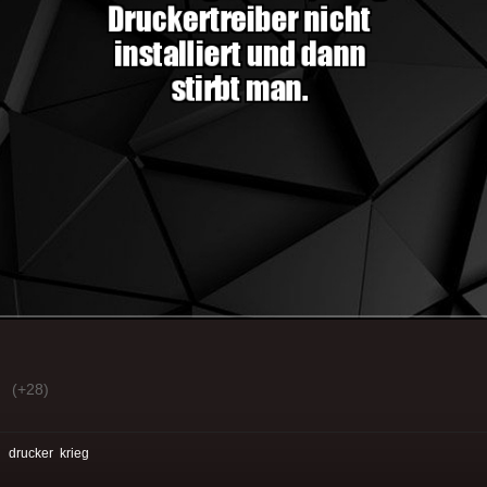
(+28)
:
drucker
krieg