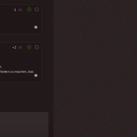
-1
(9)
+2
(8)
t.
kheiten zu machen, das