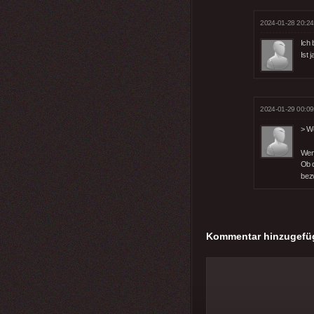
2024-01-28 20:24
Ich 
Ist 
2024-01-29 00:09
> We
Wenn
Ob 
bezw
Kommentar hinzugefü