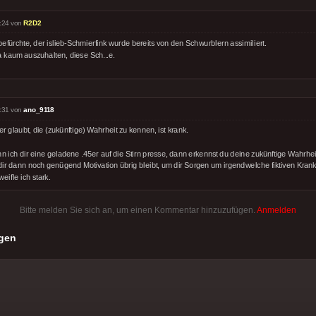
:24 von
R2D2
befürchte, der islieb-Schmierfink wurde bereits von den Schwurblern assimiliert.
ja kaum auszuhalten, diese Sch...e.
:31 von
ano_9118
r glaubt, die (zukünftige) Wahrheit zu kennen, ist krank.
 ich dir eine geladene .45er auf die Stirn presse, dann erkennst du deine zukünftige Wahrhei
dir dann noch genügend Motivation übrig bleibt, um dir Sorgen um irgendwelche fiktiven Kran
eifle ich stark.
Bitte melden Sie sich an, um einen Kommentar hinzuzufügen.
Anmelden
gen