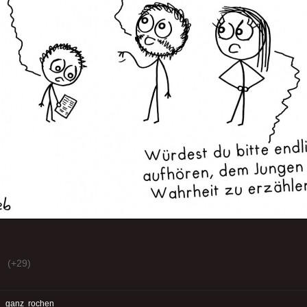
(+29)
:
ganz
rochen