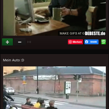
Merken
(
)
+1
Mein Auto :D