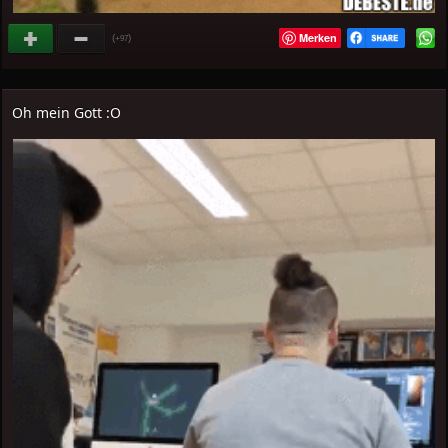
Merken
(
)
+97
Oh mein Gott :O