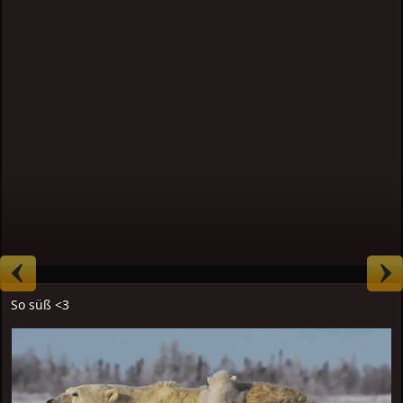
So süß <3