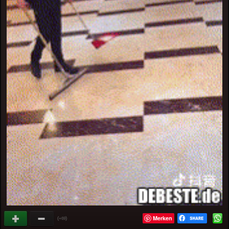
Merken
(
)
+69