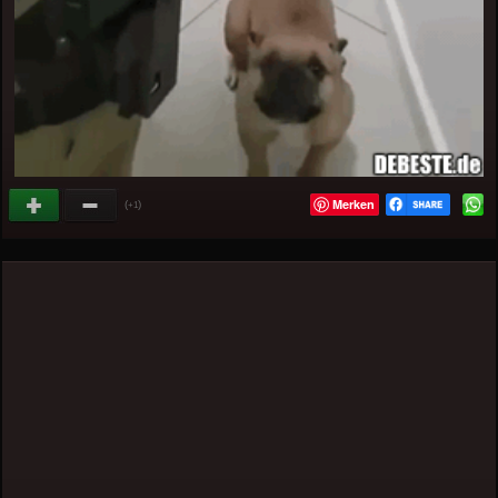
Merken
(
)
+1