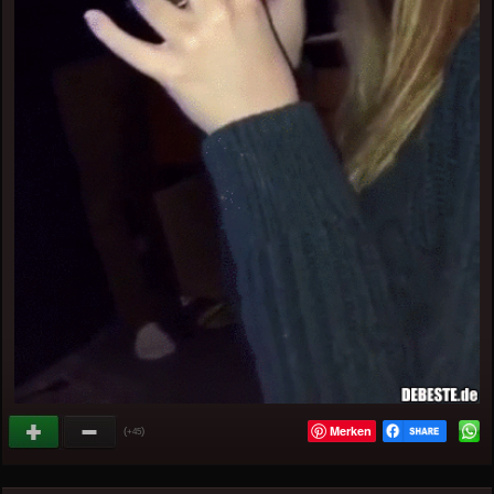
Merken
(
)
+45