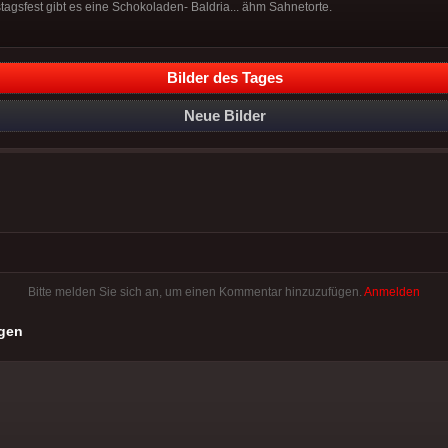
agsfest gibt es eine Schokoladen- Baldria... ähm Sahnetorte.
Bilder des Tages
Neue Bilder
Bitte melden Sie sich an, um einen Kommentar hinzuzufügen.
Anmelden
gen