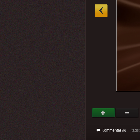
»
Kommentar
tags
(0)