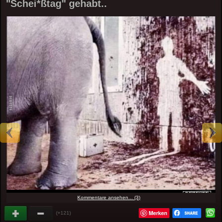
"Schei*ßtag" gehabt..
Kommentare ansehen... (3)
Merken
(+121)