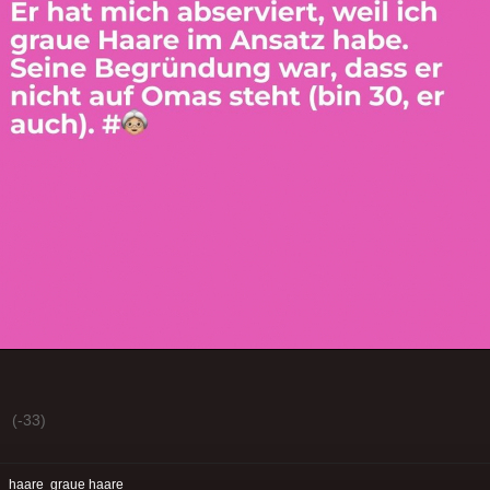
(-33)
:
haare
graue haare