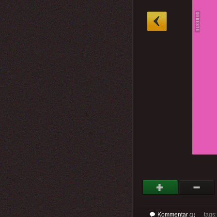
»
Kommentar
tags
(1)