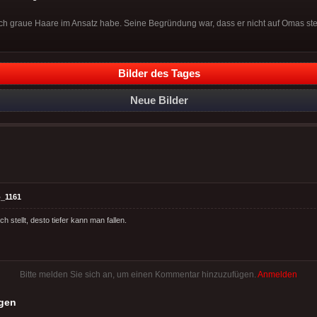
 ich graue Haare im Ansatz habe. Seine Begründung war, dass er nicht auf Omas steh
Bilder des Tages
Neue Bilder
_1161
h stellt, desto tiefer kann man fallen.
Bitte melden Sie sich an, um einen Kommentar hinzuzufügen.
Anmelden
gen