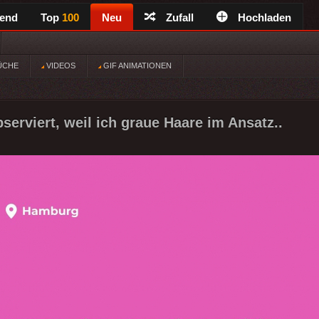
rend
Top
100
Neu
Zufall
Hochladen
ÜCHE
VIDEOS
GIF ANIMATIONEN
serviert, weil ich graue Haare im Ansatz..