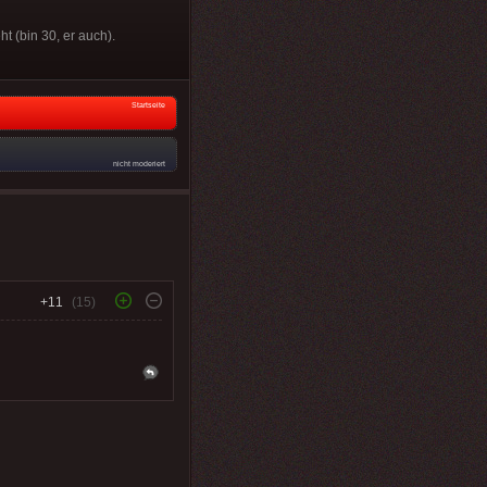
t (bin 30, er auch).
Startseite
nicht moderiert
+11
(15)