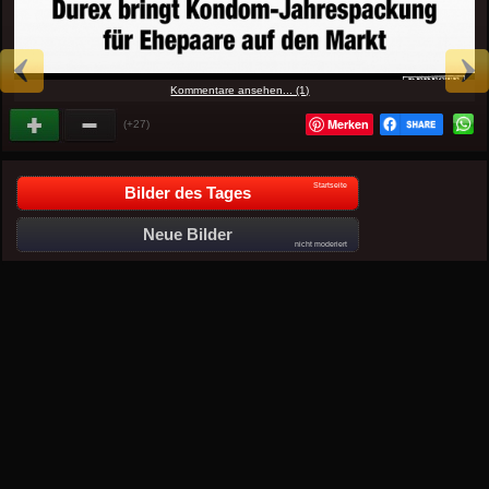
Kommentare ansehen... (1)
Merken
(+27)
Startseite
Bilder des Tages
Neue Bilder
nicht moderiert