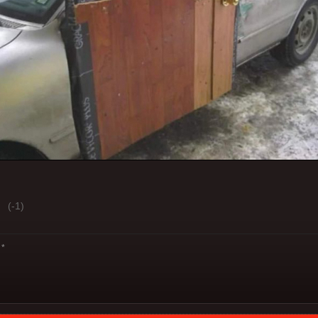
(-1)
*