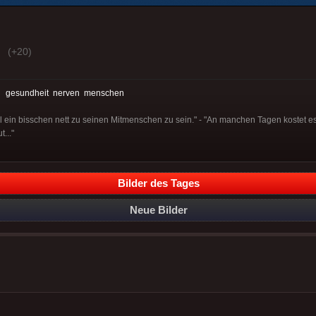
(+20)
:
gesundheit
nerven
menschen
mal ein bisschen nett zu seinen Mitmenschen zu sein." - "An manchen Tagen kostet e
..."
Bilder des Tages
Neue Bilder