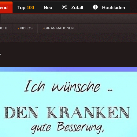
rend
Top
100
Neu
Zufall
Hochladen
ÜCHE
VIDEOS
GIF ANIMATIONEN
.