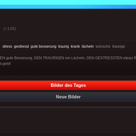
(+148)
:
stress
gestresst
gute besserung
traurig
krank
lächeln
wünsche traurige
NKEN gute Besserung, DEN TRAURIGEN ein Lächeln, DEN GESTRESSTEN etwas 
 geht!
Bilder des Tages
Neue Bilder