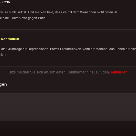
o_6236
e sich alle selbst. Und merken bald, dass es mit dem Wünschen nicht getan ist.
ie eine Lichterkette gegen Putin.
 Kontrolleur
 die Grundlage für Depressionen. Etwas Freundlichkeit, kann für Manche, das Leben für e
icht.
Bitte melden Sie sich an, um einen Kommentar hinzuzufügen.
Anmelden
gen