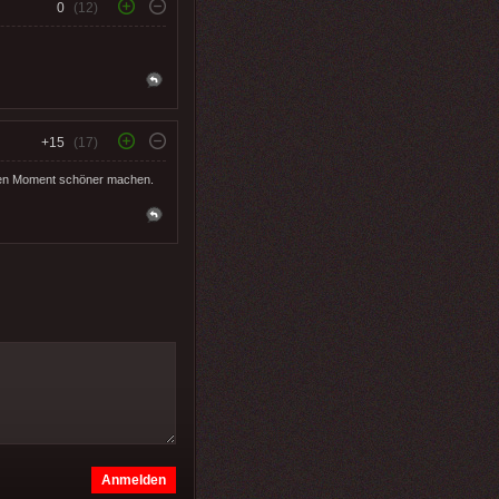
0
(12)
+15
(17)
inen Moment schöner machen.