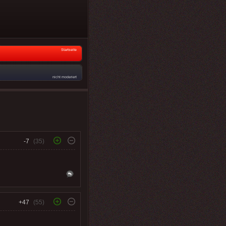
Startseite
nicht moderiert
-7
(35)
+47
(55)