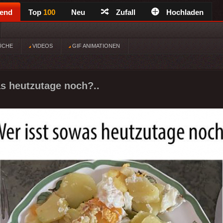
rend
Top
100
Neu
Zufall
Hochladen
ÜCHE
VIDEOS
GIF ANIMATIONEN
s heutzutage noch?..