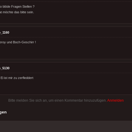
 blöde Fragen Stellen ?
t möchte das bitte sein.
o_1160
lleroy und Boch-Geschirr !
o_5130
Ei ist mir zu zerfleddert
Bitte melden Sie sich an, um einen Kommentar hinzuzufügen.
Anmelden
gen