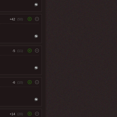
+42
(50)
-5
(11)
-6
(10)
+14
(20)