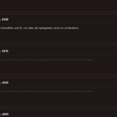
o_6192
 Kartoffeln und Ei, nur bitte die Spiegeleier nicht so zerfleddern
o_9131
rde entfernt, der Inhalt ist vulgär oder entspricht nicht den Vorschriften.
o_4242
rde entfernt, der Inhalt ist vulgär oder entspricht nicht den Vorschriften.
o_4293