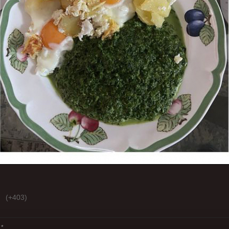
(+403)
*