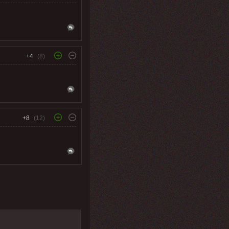
+4
(8)
+8
(12)