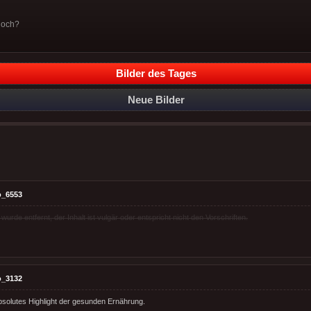
noch?
Bilder des Tages
Neue Bilder
o_6553
rde entfernt, der Inhalt ist vulgär oder entspricht nicht den Vorschriften.
o_3132
absolutes Highlight der gesunden Ernährung.