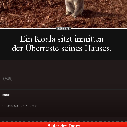
(+28)
:
koala
 Überreste seines Hauses.
Bilder des Tages