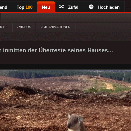
rend
Top
100
Neu
Zufall
Hochladen
ÜCHE
VIDEOS
GIF ANIMATIONEN
t inmitten der Überreste seines Hauses...