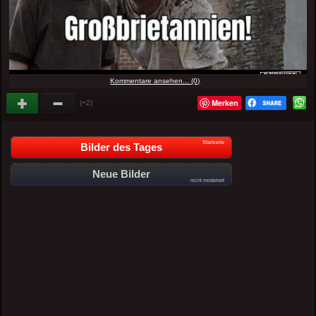
Kommentare ansehen... (0)
Merken
(+2)
Startseite
Bilder des Tages
Neue Bilder
nicht moderiert