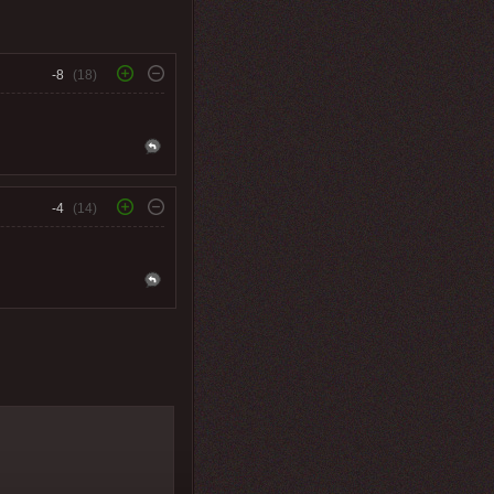
-8
(18)
-4
(14)