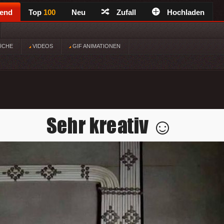
rend
Top
100
Neu
Zufall
Hochladen
ÜCHE
VIDEOS
GIF ANIMATIONEN