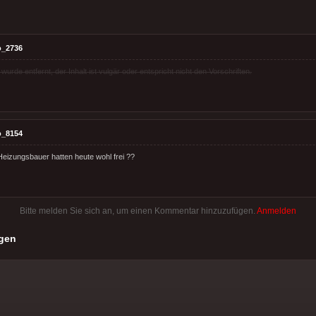
o_2736
rde entfernt, der Inhalt ist vulgär oder entspricht nicht den Vorschriften.
o_8154
eizungsbauer hatten heute wohl frei ??
Bitte melden Sie sich an, um einen Kommentar hinzuzufügen.
Anmelden
gen