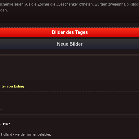
chenke seien. Als die Zöllner die „Geschenke" öffneten, wurden zweieinhalb Kil
nden.
Bilder des Tages
Neue Bilder
ter von Esling
..
o_1967
olland - werden immer beliebter.