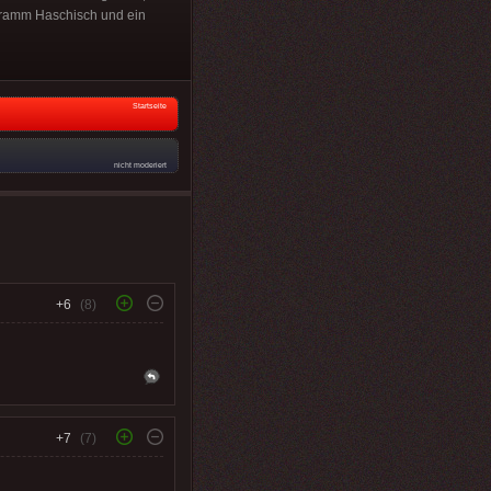
ogramm Haschisch und ein
Startseite
nicht moderiert
+6
(8)
+7
(7)