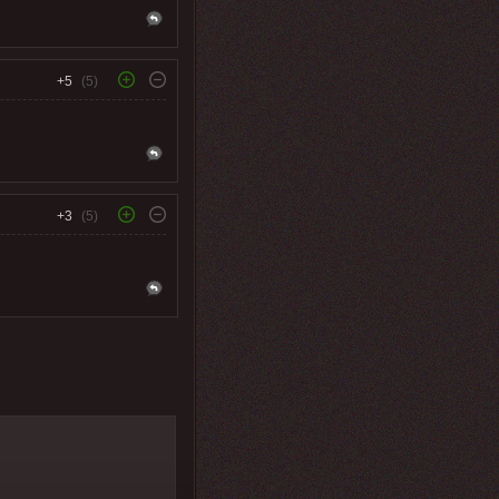
+5
(5)
+3
(5)