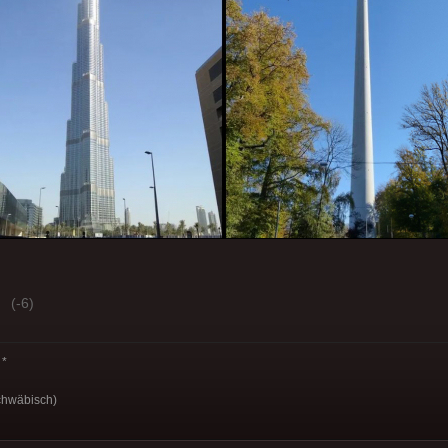
(-6)
*
schwäbisch)