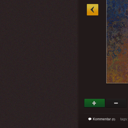
»
Kommentar
tags
(0)