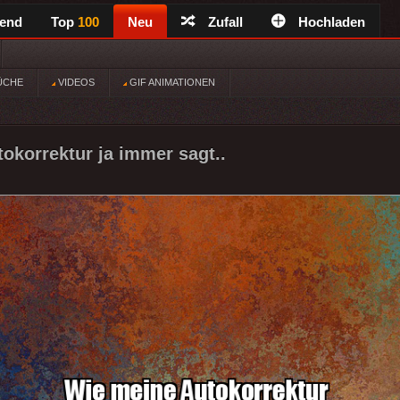
rend
Top
100
Neu
Zufall
Hochladen
ÜCHE
VIDEOS
GIF ANIMATIONEN
okorrektur ja immer sagt..