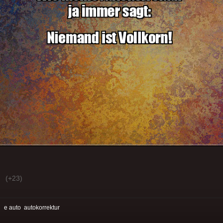
(+23)
:
e auto
autokorrektur