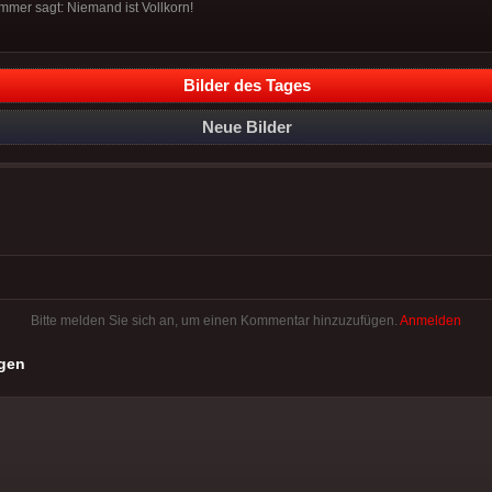
mmer sagt: Niemand ist Vollkorn!
Bilder des Tages
Neue Bilder
Bitte melden Sie sich an, um einen Kommentar hinzuzufügen.
Anmelden
gen