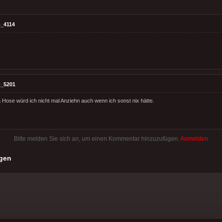
_4114
_5201
a Hose würd ich nicht mal Anziehn auch wenn ich sonst nix hätte.
Bitte melden Sie sich an, um einen Kommentar hinzuzufügen.
Anmelden
gen