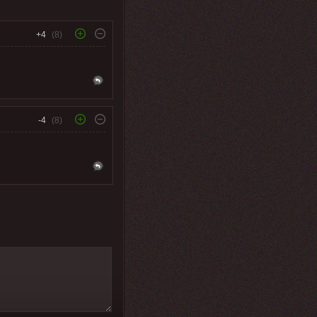
+4
(8)
-4
(8)