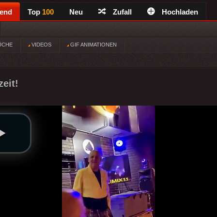
rend
Top
100
Neu
Zufall
Hochladen
ÜCHE
VIDEOS
GIF ANIMATIONEN
eit!