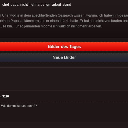
:
chef
papa
nicht mehr arbeiten
arbeit
stand
n Chef wollte in dem abschließenden Gespräch wissen, warum. Ich habe ihm gesagt
einen Papa zu kümmern, als er einen Infa*kt hatte. Er hat das nicht verstanden un
se bin. Für so jemanden möchte ich wirklich nicht mehr arbeiten.
Bilder des Tages
Neue Bilder
o_3110
t? Wie dumm ist das denn??