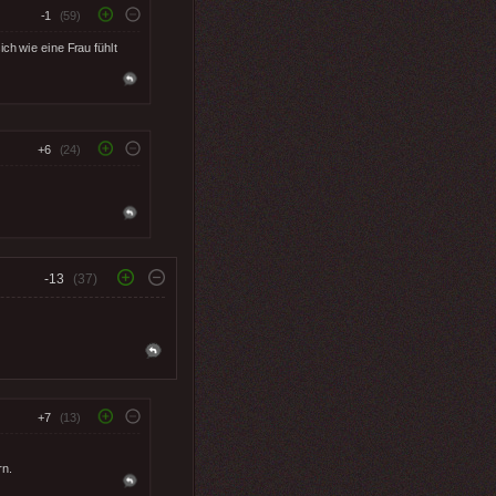
-1
(59)
h wie eine Frau fühlt
+6
(24)
-13
(37)
+7
(13)
rn.