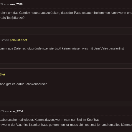
:22 von
ano_7538
lleicht um das Gender neutral auszurücken, dass der Papa es auch bekommen kann wenn er sic
r als Topfpflanze?
:22 von
palo ist doof
timmt aus Datenschutzgründen zensiert,soll keiner wissen was mit dem Vater passiert ist
lei
land gibt es dafür Krankenhäuser...
:03 von
ano_3254
Labertasche mal wieder. Kommt davon, wenn man nur Blei im Kopf hat.
h wenn der Vater ins Krankenhaus gekommen ist, muss sich erst mal jemand um alles kümme