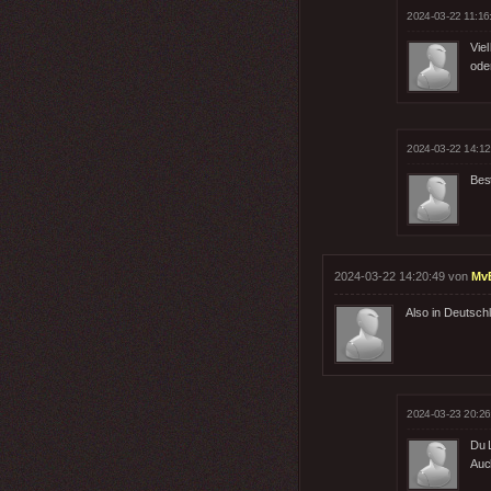
2024-03-22 11:16
Vie
ode
2024-03-22 14:12
Bes
2024-03-22 14:20:49 von
MvB
Also in Deutsch
2024-03-23 20:26
Du 
Auc