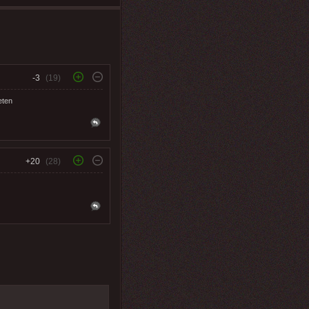
-3
(19)
eten
+20
(28)