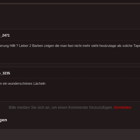
_2471
erung Hilft ? Lieber 2 Barben zeigen die man fast nicht mehr sieht heutzutage als solche Tap
o_3235
en ein wunderschönes Lächeln
Bitte melden Sie sich an, um einen Kommentar hinzuzufügen.
Anmelden
gen