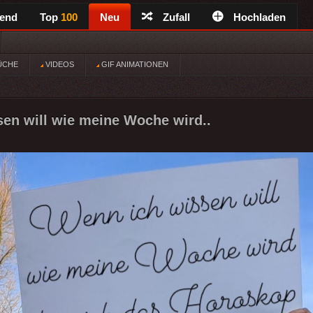
rend
Top
100
Neu
Zufall
Hochladen
ÜCHE
VIDEOS
GIF ANIMATIONEN
en will wie meine Woche wird..