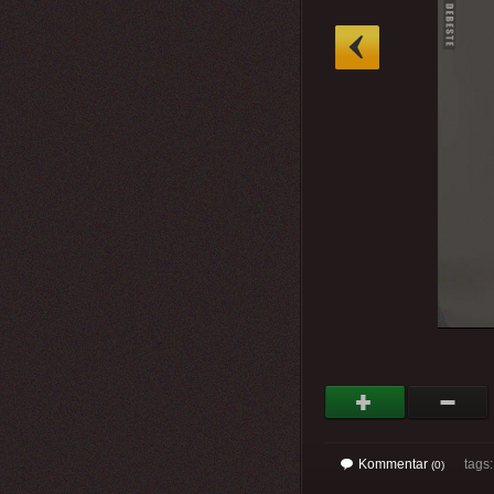
»
Kommentar
tags
(0)