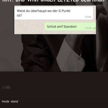
(-18)
:
heute
stand