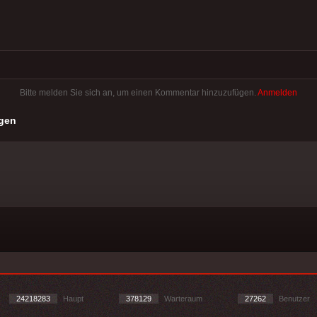
Bitte melden Sie sich an, um einen Kommentar hinzuzufügen.
Anmelden
gen
24218283
Haupt
378129
Warteraum
27262
Benutzer