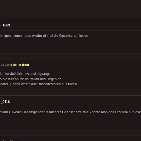
o_1669
enigen Idioten muss wieder einmal die Gesellschaft leiden
:42 von
palo ist doof
en ist vielleicht etwas viel geasgt.
h die Blechhütte hält Wind und Regen ab.
meiner Jugend waren alle Bushaltestellen aus Blech.
o_0116
n und zuwenig Organspender in unserer Gesellschaft. Wie könnte man das Problem nur lös