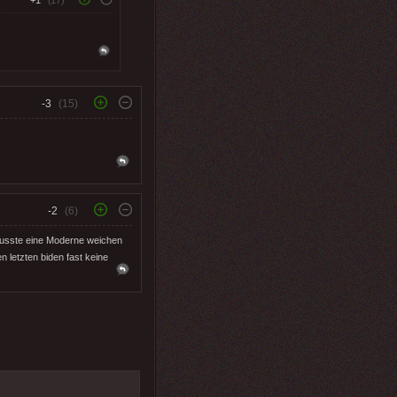
+1
(17)
-3
(15)
-2
(6)
Musste eine Moderne weichen
n letzten biden fast keine