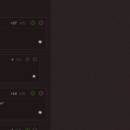
+37
(45)
-3
(19)
+14
(28)
en?