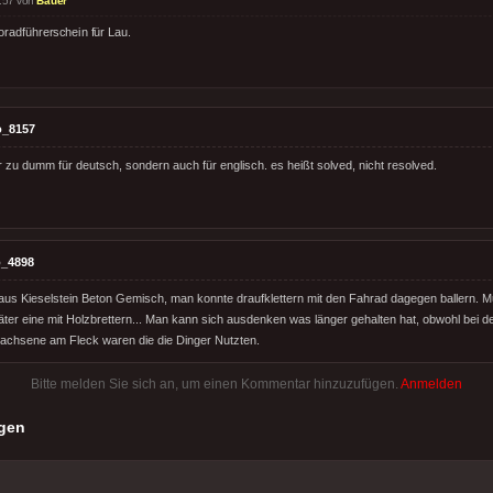
:57 von
Bauer
oradführerschein für Lau.
o_8157
ur zu dumm für deutsch, sondern auch für englisch. es heißt solved, nicht resolved.
_4898
us Kieselstein Beton Gemisch, man konnte draufklettern mit den Fahrad dagegen ballern. 
ter eine mit Holzbrettern... Man kann sich ausdenken was länger gehalten hat, obwohl bei de
achsene am Fleck waren die die Dinger Nutzten.
Bitte melden Sie sich an, um einen Kommentar hinzuzufügen.
Anmelden
gen