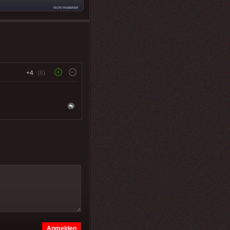
nicht moderiert
+4
(8)