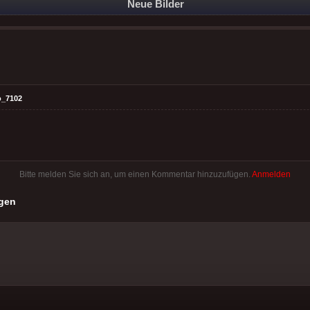
Neue Bilder
o_7102
Bitte melden Sie sich an, um einen Kommentar hinzuzufügen.
Anmelden
gen