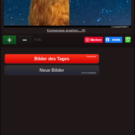
Kommentare ansehen... (0)
Merken
(+15)
Startseite
Bilder des Tages
Neue Bilder
nicht moderiert