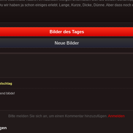
"Du wir haben ja schon einiges erlebt. Lange, Kurze, Dicke, Dünne. Aber dass noch
Bilder des Tages
Neue Bilder
lschlag
end blöde!
Bitte melden Sie sich an, um einen Kommentar hinzuzufügen.
Anmelden
gen