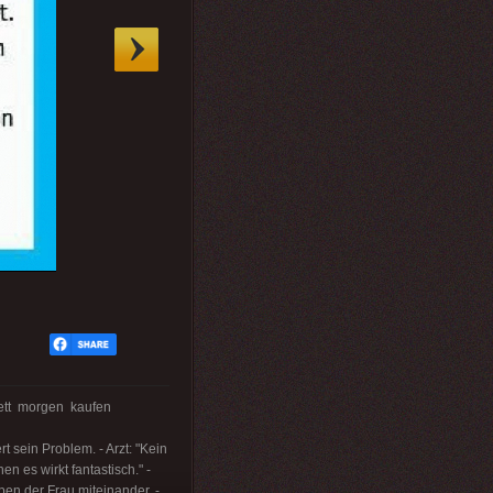
bett morgen kaufen
t sein Problem. - Arzt: "Kein
n es wirkt fantastisch." -
en der Frau miteinander. -