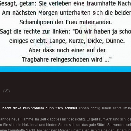
(-5)
:
nacht
dicke
kein problem
dünn
tisch
schilder
lippen richtig leben echte im 
ährige neue Flamme. Im Bett klappt es nicht so richtig. Er geht zum Arzt und schilder
Sie sich ein Holzlineal und binden Sie es sich um das gute Stück. Sie werden sehe
 eine traumhafte Nacht. Am nächsten Morgen unterhalten sich die beiden Schamlipp