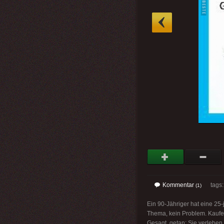
»
Kommentar
tags
(1)
Ein 90-Jähriger hat eine 25-j
Thema, kein Problem. Kaufen 
Gesagt, getan: Sie verleben