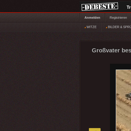
T
Anmelden
Registrieren
WITZE
BILDER & SPR
Großvater besi
»