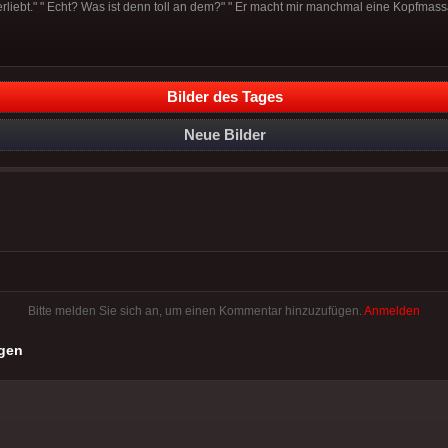
verliebt." " Echt? Was ist denn toll an dem?" " Er macht mir manchmal eine Kopfmass
Bilder des Tages
Neue Bilder
Bitte melden Sie sich an, um einen Kommentar hinzuzufügen.
Anmelden
gen