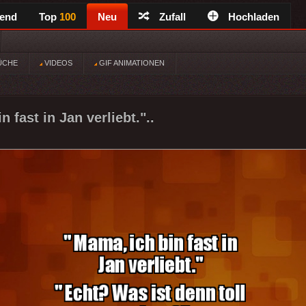
rend
Top
100
Neu
Zufall
Hochladen
ÜCHE
VIDEOS
GIF ANIMATIONEN
n fast in Jan verliebt."..