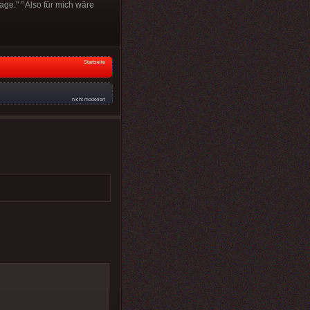
age." " Also für mich wäre
Startseite
nicht moderiert