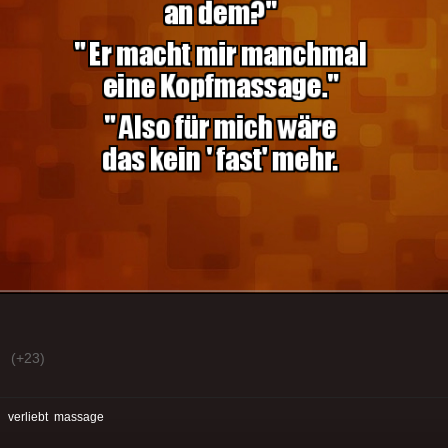
(+23)
:
verliebt
massage