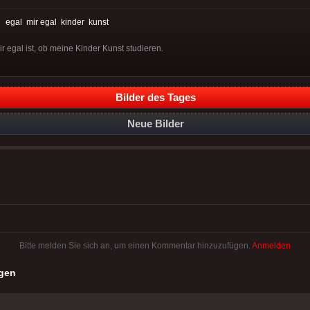
:
egal
mir egal
kinder
kunst
mir egal ist, ob meine Kinder Kunst studieren.
Bilder des Tages
Neue Bilder
Bitte melden Sie sich an, um einen Kommentar hinzuzufügen.
Anmelden
gen