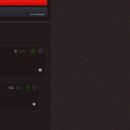
nicht moderiert
-9
(27)
+12
(18)