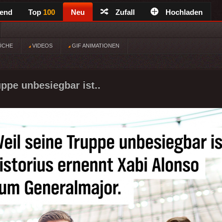
rend
Top
100
Neu
Zufall
Hochladen
ÜCHE
VIDEOS
GIF ANIMATIONEN
uppe unbesiegbar ist..