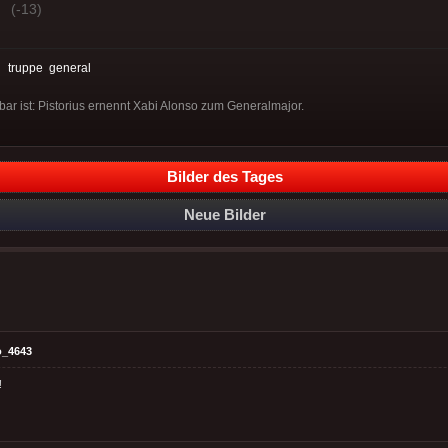
(-13)
:
truppe
general
ar ist: Pistorius ernennt Xabi Alonso zum Generalmajor.
Bilder des Tages
Neue Bilder
o_4643
!