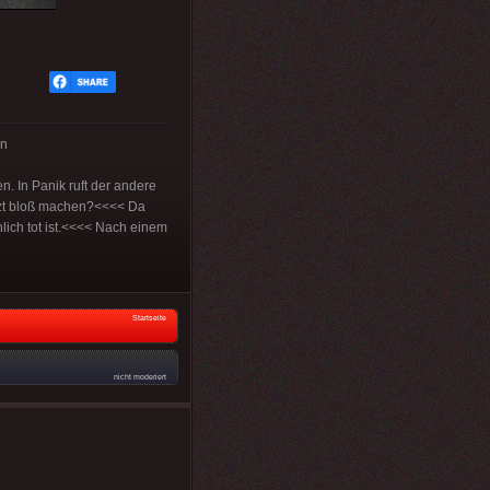
en
n. In Panik ruft der andere
jetzt bloß machen?<<<< Da
lich tot ist.<<<< Nach einem
Startseite
nicht moderiert