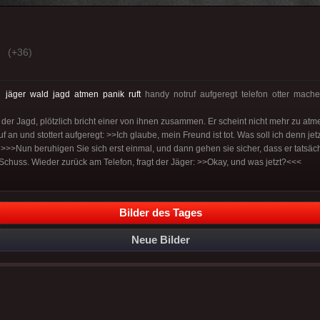
(+36)
:
jäger
wald
jagd
atmen
panik
ruft
handy notruf aufgeregt telefon otter mach
der Jagd, plötzlich bricht einer von ihnen zusammen. Er scheint nicht mehr zu atme
 an und stottert aufgeregt: >>Ich glaube, mein Freund ist tot. Was soll ich denn 
 >>>Nun beruhigen Sie sich erst einmal, und dann gehen sie sicher, dass er tatsäch
 Schuss. Wieder zurück am Telefon, fragt der Jäger: >>Okay, und was jetzt?<<<
Bilder des Tages
Neue Bilder