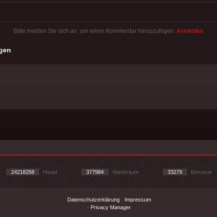
Bitte melden Sie sich an, um einen Kommentar hinzuzufügen.
Anmelden
gen
24218258
Haupt
377984
Warteraum
33279
Benutzer
Datenschutzerklärung
-
Impressum
-
Privacy Manager