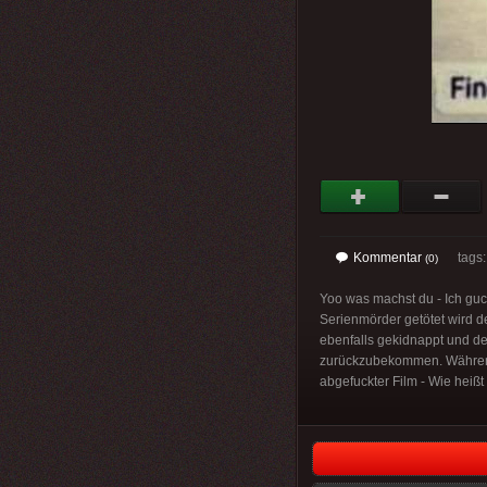
Kommentar
tags
(0)
Yoo was machst du - Ich guck
Serienmörder getötet wird d
ebenfalls gekidnappt und de
zurückzubekommen. Während d
abgefuckter Film - Wie heiß