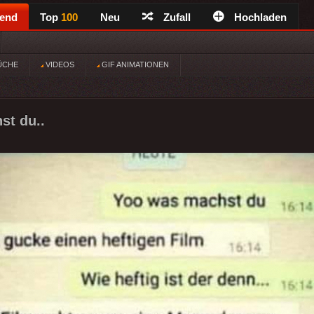
rend
Top
100
Neu
Zufall
Hochladen
ÜCHE
VIDEOS
GIF ANIMATIONEN
st du..