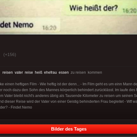
(+156)
:
reisen
vater
reise
heiß
ehefrau
essen
zu reisen kommen
e einen heftigen Film - Wie heftig ist der denn... - Im Film geht es um einn Mann
er noch dazu den Sohn des Mannes körperlich behindert zurücklässt. Im laufe des 
m Vater bleibt nicht's anderes übrig als Tausende Kilometer zu reisen um seinen 
ieser Reise wird der Vater von einer Geistig behinderten Frau begleitet - Wtf was
t der? - Findet Nemo
Bilder des Tages