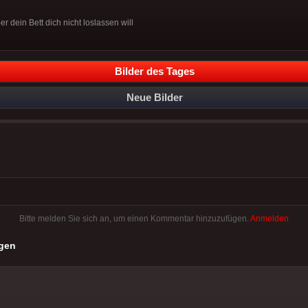
r dein Bett dich nicht loslassen will
Bilder des Tages
Neue Bilder
Bitte melden Sie sich an, um einen Kommentar hinzuzufügen.
Anmelden
gen