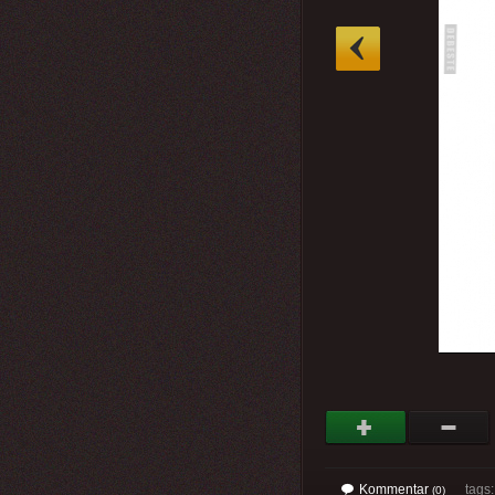
»
Kommentar
tags
(0)