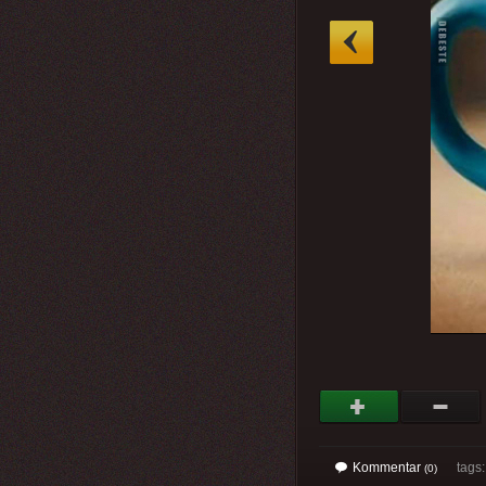
»
Kommentar
tags
(0)