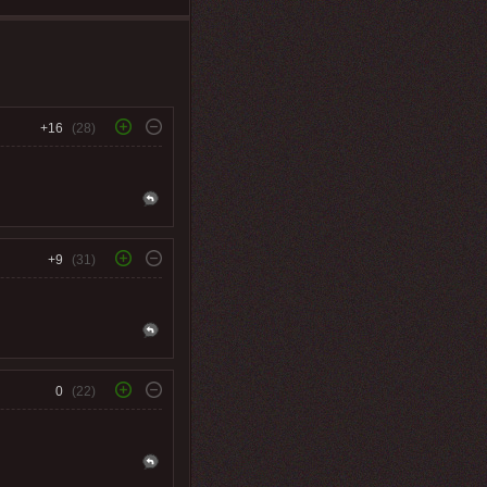
+16
(28)
+9
(31)
0
(22)