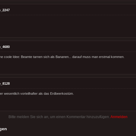
o_2247
o_4680
eine coole Idee: Beamte tarnen sich als Bananen... darauf muss man erstmal kommen.
o_8128
er wesentlich vorteilhafter als das Erdbeerkostüm.
Bitte melden Sie sich an, um einen Kommentar hinzuzufügen.
Anmelden
gen