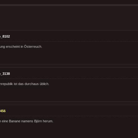
o_8102
ung erscheint in Österreuch.
o_3138
republik ist das durchaus üblich.
456
uch eine Banane namens Björn herum.