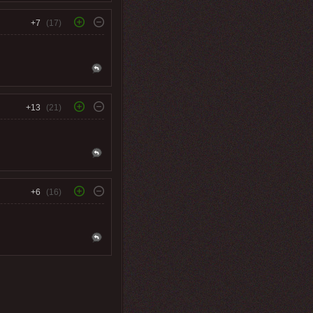
+7
(17)
+13
(21)
+6
(16)