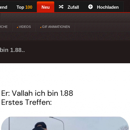
rend
Top
100
Neu
Zufall
Hochladen
ÜCHE
VIDEOS
GIF ANIMATIONEN
bin 1.88..