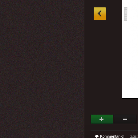
»
Kommentar
tags
(0)