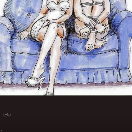
(+5)
*