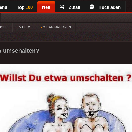
rend
Top
100
Neu
Zufall
Hochladen
ÜCHE
VIDEOS
GIF ANIMATIONEN
a umschalten?