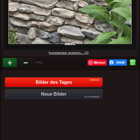
Kommentare ansehen... (3)
Merken
(+52)
Startseite
Bilder des Tages
Neue Bilder
nicht moderiert