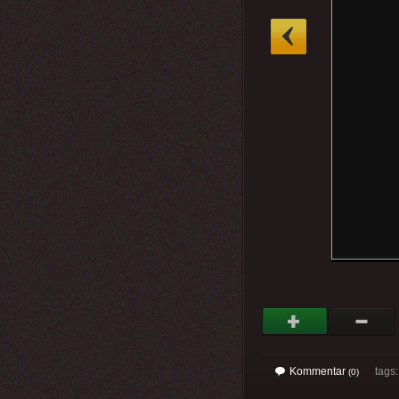
»
Kommentar
tags
(0)