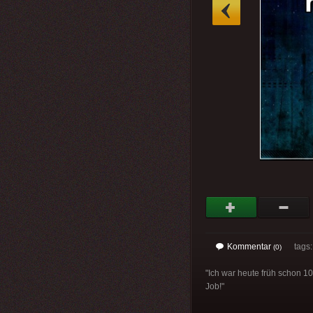
»
Kommentar
tags
(0)
"Ich war heute früh schon 1
Job!"