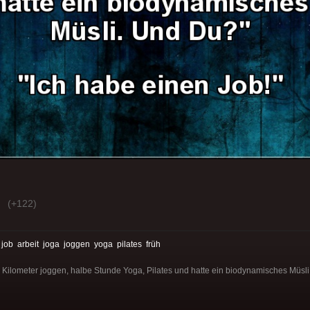
(+122)
:
job
arbeit
joga
joggen
yoga
pilates
früh
0 Kilometer joggen, halbe Stunde Yoga, Pilates und hatte ein biodynamisches Müsl