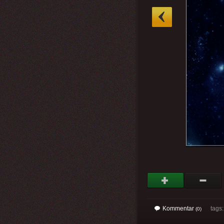
»
Kommentar
tags
(0)