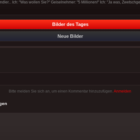
ndler... Ich: "Was wollen Sie?" Geiselnehmer: "5 Millionen!" Ich: "Ja was, Zwetschgen
Bilder des Tages
Neue Bilder
Bitte melden Sie sich an, um einen Kommentar hinzuzufügen.
Anmelden
gen