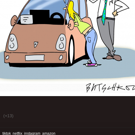
(+13)
:
tiktok
netflix
instagram
amazon