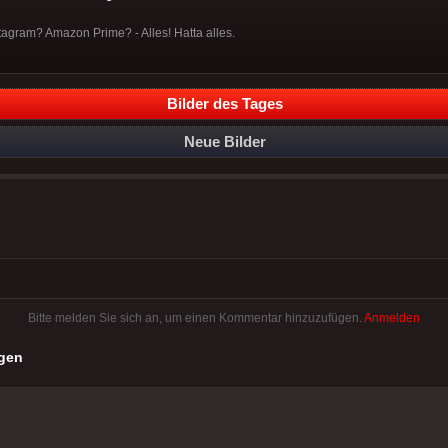
stagram? Amazon Prime? - Alles! Hatta alles.
Bilder des Tages
Neue Bilder
Bitte melden Sie sich an, um einen Kommentar hinzuzufügen.
Anmelden
gen