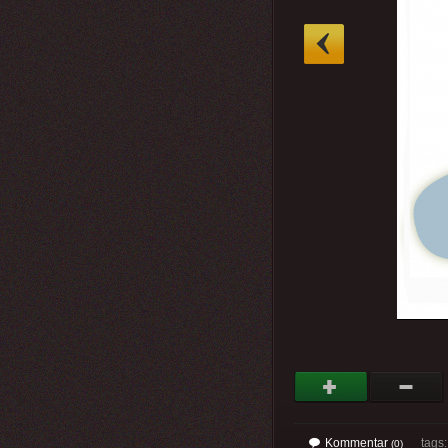
»
Kommentar
tags
(0)